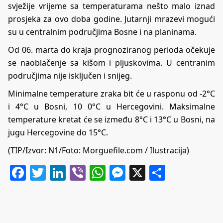
svježije vrijeme sa temperaturama nešto malo iznad
prosjeka za ovo doba godine. Jutarnji mrazevi mogući
su u centralnim područjima Bosne i na planinama.
Od 06. marta do kraja prognoziranog perioda očekuje
se naoblačenje sa kišom i pljuskovima. U centranim
područjima nije isključen i snijeg.
Minimalne temperature zraka bit će u rasponu od -2°C
i 4°C u Bosni, 10 0°C u Hercegovini. Maksimalne
temperature kretat će se između 8°C i 13°C u Bosni, na
jugu Hercegovine do 15°C.
(TIP/Izvor: N1/Foto: Morguefile.com / Ilustracija)
Facebook
Twitter
LinkedIn
Viber
WhatsApp
Messenger
X
Share