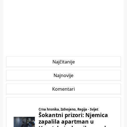
Najčitanije
Najnovije
Komentari