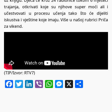
uz knjigu. Djeca će kroz 24 radionice tokom 6 mjeseci
trajanja, otkrivati koje su njihove super moći ali i
učestvovati u procesu učenja tako što će dijeliti
iskustva i vještine koje imaju. Više u našoj rubrici Priča
za vikend.
(TIP/Izvor: RTV7)
Facebook
Twitter
LinkedIn
Viber
WhatsApp
Messenger
X
Share