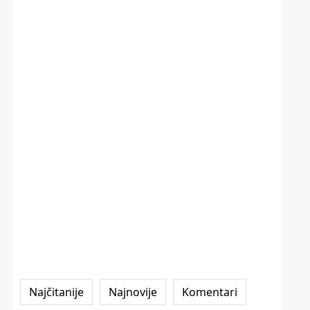
Najčitanije
Najnovije
Komentari