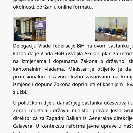
okolnosti, održan u online formatu.
Delegaciju Vlade Federacije BiH na ovom sastanku je
kazao da je Vlada FBiH usvojila Akcioni plan za refo
na izmjenama i dopunama Zakona o državnoj slu
kantonalnim vladama. Ministar je ocijenio je da 
profesionalnu državnu službu zasnovanu na komp
izmjene i dopune Zakona doprinijeti efikasnijem i k
službi.
U političkom dijelu današnjeg sastanka učestvovali s
Zoran Tegeltija i državni ministar pravde Josip Gru
direktorica za Zapadni Balkan iz Generalne direkcij
Calavera. U kontekstu reforme javne uprave u našo