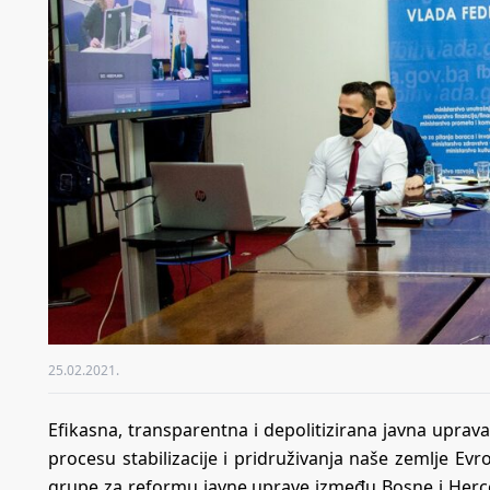
25.02.2021.
Efikasna, transparentna i depolitizirana javna uprava
procesu stabilizacije i pridruživanja naše zemlje Ev
grupe za reformu javne uprave između Bosne i Herceg