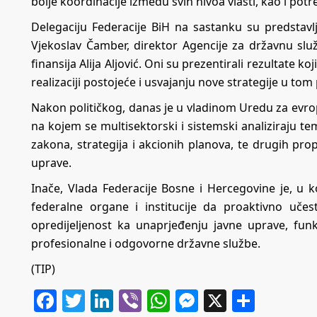
bolje koordinacije između svih nivoa vlasti, kao i potr
Delegaciju Federacije BiH na sastanku su predstavlj
Vjekoslav Čamber, direktor Agencije za državnu slu
finansija Alija Aljović. Oni su prezentirali rezultate k
realizaciji postojeće i usvajanju nove strategije u tom
Nakon političkog, danas je u vladinom Uredu za evrop
na kojem se multisektorski i sistemski analiziraju te
zakona, strategija i akcionih planova, te drugih pr
uprave.
Inače, Vlada Federacije Bosne i Hercegovine je, u 
federalne organe i institucije da proaktivno uč
opredijeljenost ka unaprjeđenju javne uprave, funk
profesionalne i odgovorne državne službe.
(TIP)
Facebook
Twitter
LinkedIn
Viber
WhatsApp
Messenger
X
Share