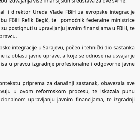
ebu izdvajanja više finansijskih sredstava za ove svrhe.
ali i direktor Ureda Vlade FBiH za evropske integracije
žbu FBiH Refik Begić, te pomoćnik federalne ministrice
oji su postignuti u upravljanju javnim finansijama u FBiH, te
 pravcu.
ske integracije u Sarajevu, počeo i tehnički dio sastanka
me iz oblasti javne uprave, a koje se odnose na usvajanje
opisa u pravcu izgradnje profesionalne i odgovorne javne
kontekstu priprema za današnji sastanak, obavezala sve
estvuju u ovom reformskom procesu, te iskazala punu
cionalnom upravljanju javnim financijama, te izgradnji