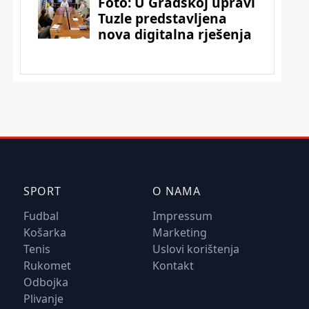
SPORT
O NAMA
Fudbal
Impressum
Košarka
Marketing
Tenis
Uslovi korištenja
Rukomet
Kontakt
Odbojka
Plivanje