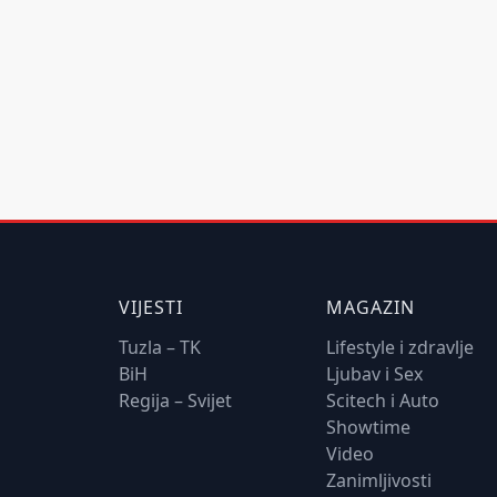
VIJESTI
MAGAZIN
Tuzla – TK
Lifestyle i zdravlje
BiH
Ljubav i Sex
Regija – Svijet
Scitech i Auto
Showtime
Video
Zanimljivosti