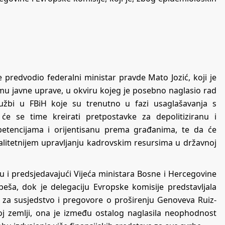
 predvodio federalni ministar pravde Mato Jozić, koji je
rmu javne uprave, u okviru kojeg je posebno naglasio rad
žbi u FBiH koje su trenutno u fazi usaglašavanja s
će se time kreirati pretpostavke za depolitiziranu i
etencijama i orijentisanu prema građanima, te da će
valitetnijem upravljanju kadrovskim resursima u državnoj
u i predsjedavajući Vijeća ministara Bosne i Hercegovine
beša, dok je delegaciju Evropske komisije predstavljala
e za susjedstvo i pregovore o proširenju Genoveva Ruiz-
j zemlji, ona je između ostalog naglasila neophodnost