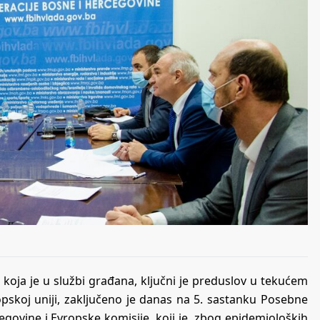
 koja je u službi građana, ključni je preduslov u tekućem
ropskoj uniji, zaključeno je danas na 5. sastanku Posebne
ovine i Evropske komisije, koji je, zbog epidemioloških