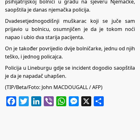
psihijatrijskoj bolnici u gradu na sjeveru Njemačke,
saopštila je danas njemačka policija.
Dvadesetjednogodišnji muškarac koji se juče sam
prijavio u bolnicu, osumnjičen je da je tokom noći
napao i ubio dva starija pacijenta.
On je također povrijedio dvije bolničarke, jednu od njih
teško, i jednog policajca.
Policija u Lineburgu gdje se incident dogodio saopštila
je da je napadač uhapšen.
(TIP/Beta/Foto: John MACDOUGALL / AFP)
Facebook
Twitter
LinkedIn
Viber
WhatsApp
Messenger
X
Share