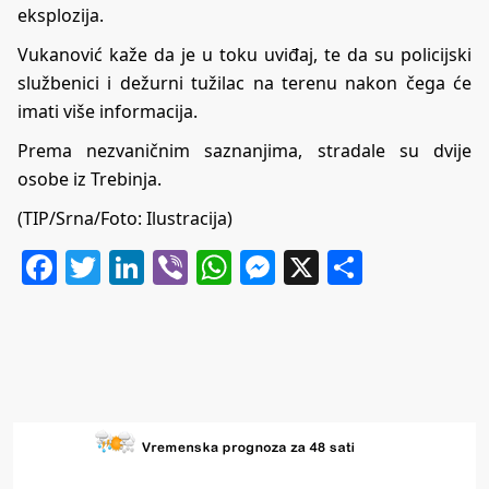
eksplozija.
Vukanović kaže da je u toku uviđaj, te da su policijski
službenici i dežurni tužilac na terenu nakon čega će
imati više informacija.
Prema nezvaničnim saznanjima, stradale su dvije
osobe iz Trebinja.
(TIP/Srna/Foto: Ilustracija)
Facebook
Twitter
LinkedIn
Viber
WhatsApp
Messenger
X
Share