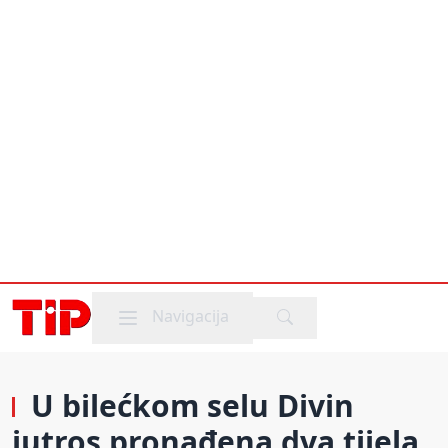
Mobile menu
Navigacija
U bilećkom selu Divin
jutros pronađena dva tijela