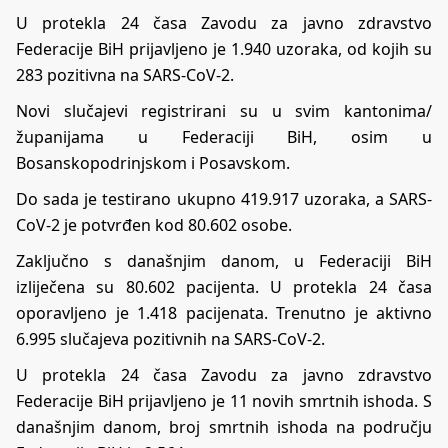
U protekla 24 časa Zavodu za javno zdravstvo
Federacije BiH prijavljeno je 1.940 uzoraka, od kojih su
283 pozitivna na SARS-CoV-2.
Novi slučajevi registrirani su u svim kantonima/
županijama u Federaciji BiH, osim u
Bosanskopodrinjskom i Posavskom.
Do sada je testirano ukupno 419.917 uzoraka, a SARS-
CoV-2 je potvrđen kod 80.602 osobe.
Zaključno s današnjim danom, u Federaciji BiH
izliječena su 80.602 pacijenta. U protekla 24 časa
oporavljeno je 1.418 pacijenata. Trenutno je aktivno
6.995 slučajeva pozitivnih na SARS-CoV-2.
U protekla 24 časa Zavodu za javno zdravstvo
Federacije BiH prijavljeno je 11 novih smrtnih ishoda. S
današnjim danom, broj smrtnih ishoda na području