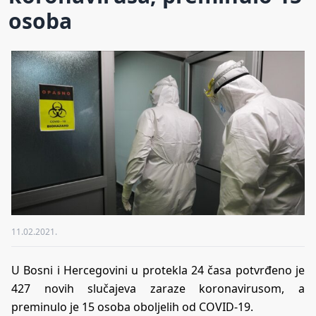
osoba
11.02.2021.
U Bosni i Hercegovini u protekla 24 časa potvrđeno je
427 novih slučajeva zaraze koronavirusom, a
preminulo je 15 osoba oboljelih od COVID-19.