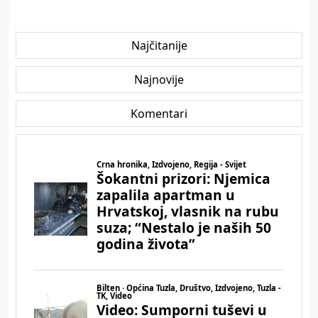
Najčitanije
Najnovije
Komentari