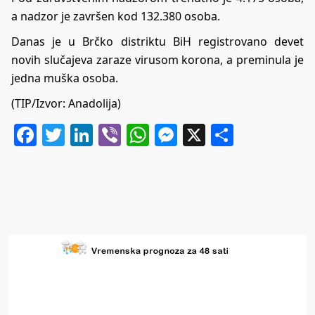
а nаdzоr је zаvršеn kоd 132.380 оsоba.
Danas je u Brčko distriktu BiH registrovano devet
novih slučajeva zaraze virusom korona, a preminula je
jedna muška osoba.
(TIP/Izvor: Anadolija)
Facebook
Twitter
LinkedIn
Viber
WhatsApp
Messenger
X
Share