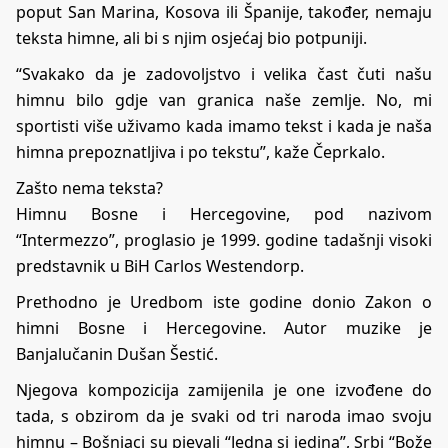
poput San Marina, Kosova ili Španije, također, nemaju
teksta himne, ali bi s njim osjećaj bio potpuniji.
“Svakako da je zadovoljstvo i velika čast čuti našu
himnu bilo gdje van granica naše zemlje. No, mi
sportisti više uživamo kada imamo tekst i kada je naša
himna prepoznatljiva i po tekstu”, kaže Čeprkalo.
Zašto nema teksta?
Himnu Bosne i Hercegovine, pod nazivom
“Intermezzo”, proglasio je 1999. godine tadašnji visoki
predstavnik u BiH Carlos Westendorp.
Prethodno je Uredbom iste godine donio Zakon o
himni Bosne i Hercegovine. Autor muzike je
Banjalučanin Dušan Šestić.
Njegova kompozicija zamijenila je one izvođene do
tada, s obzirom da je svaki od tri naroda imao svoju
himnu – Bošnjaci su pjevali “Jedna si jedina”, Srbi “Bože