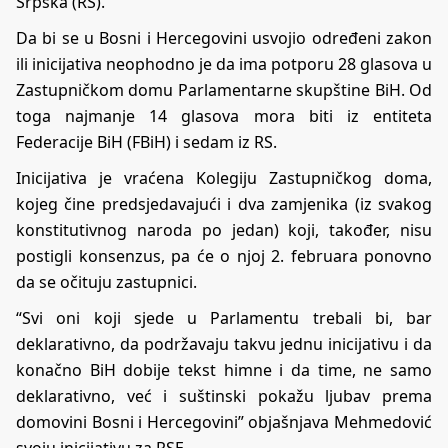
Srpska (RS).
Da bi se u Bosni i Hercegovini usvojio određeni zakon
ili inicijativa neophodno je da ima potporu 28 glasova u
Zastupničkom domu Parlamentarne skupštine BiH. Od
toga najmanje 14 glasova mora biti iz entiteta
Federacije BiH (FBiH) i sedam iz RS.
Inicijativa je vraćena Kolegiju Zastupničkog doma,
kojeg čine predsjedavajući i dva zamjenika (iz svakog
konstitutivnog naroda po jedan) koji, također, nisu
postigli konsenzus, pa će o njoj 2. februara ponovno
da se očituju zastupnici.
“Svi oni koji sjede u Parlamentu trebali bi, bar
deklarativno, da podržavaju takvu jednu inicijativu i da
konačno BiH dobije tekst himne i da time, ne samo
deklarativno, već i suštinski pokažu ljubav prema
domovini Bosni i Hercegovini” objašnjava Mehmedović
svoju inicijativu za RSE.