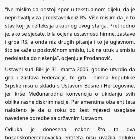
“Ne mislim da postoji spor u tekstualnom dijelu, da je
neprihvatljiv za predstavnike iz RS. Više mislim da je to
stav koji je refleksija ukupnog ovog stanja. Prethodno
je, ako se sjećate, bila ocjena ustavnosti himne, zastave
i grba RS, a onda niz drugih pitanja i to je uglavnom,
što se kaže u poslovičnom smislu, tuk na utuk u smislu
nedolaska do rješenja”, ocjenjuje Prodanović.
Ustavni sud BiH je 31. marta 2006. godine utvrdio da
grb i zastava Federacije, te grb i himna Republike
Srpske nisu u skladu s Ustavom Bosne i Hercegovine,
jer krše Međunarodnu konvenciju o ukidanju svih
oblika rasne diskriminacije. Parlamentima oba entiteta
naloženo je da u roku od šest mjeseci usaglase
navedene odredbe sa državnim Ustavom.
Odluka je donesena nakon što ta dva
bosanskohercegovačka entiteta nisu uvažila odluku