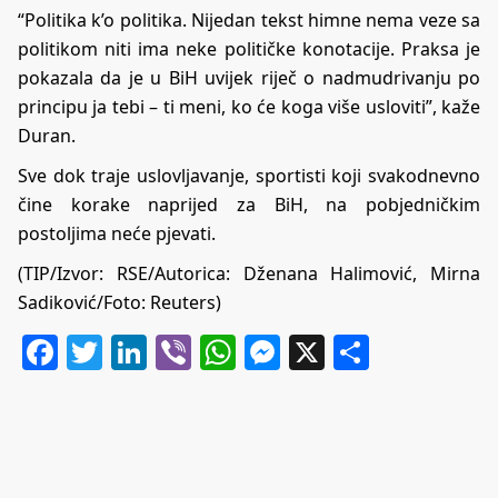
“Politika k’o politika. Nijedan tekst himne nema veze sa
politikom niti ima neke političke konotacije. Praksa je
pokazala da je u BiH uvijek riječ o nadmudrivanju po
principu ja tebi – ti meni, ko će koga više usloviti”, kaže
Duran.
Sve dok traje uslovljavanje, sportisti koji svakodnevno
čine korake naprijed za BiH, na pobjedničkim
postoljima neće pjevati.
(TIP/Izvor:
RSE
/Autorica: Dženana Halimović, Mirna
Sadiković/Foto: Reuters)
Facebook
Twitter
LinkedIn
Viber
WhatsApp
Messenger
X
Share