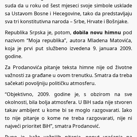
suda da u roku od šest mjeseci svoje simbole usklade
sa Ustavom Bosne i Hecegovine, tako da predstavljaju
sva tri konstitutivna naroda – Srbe, Hrvate i Bošnjake.
Republika Srpska je, potom,
dobila novu himnu
pod
nazivom “Moja republika”, autora Mladena Matovića,
koja je prvi put službeno izvedena 9. januara 2009.
godine.
Za Prodanovića pitanje teksta himne nije od životne
važnosti za građane u ovom trenutku. Smatra da treba
sačekati povoljniju političku atmosferu.
“Objektivno, 2009. godine je, s obzirom na sve
okolnosti, bila bolja atmosfera. U BiH sada nije stvoren
takav ambijent u kome bi se moglo razgovarati. Iako
to nije pitanje o kome ne treba razgovarati, nije ni
najveći prioritet BiH”, smatra Prodanović.
Puno je, kaže važnijih pitanja, poput vraćanja na