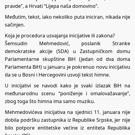
pravde”, a Hrvati “Lijepa naša domovino”.
Međutim, tekst, iako nekoliko puta iniciran, nikada nije
sačinjen.
Koja je procedura usvajanja inicijative ili zakona?
Šemsudin Mehmedović, poslanik Stranke
demokratske akcije (SDA) u Zastupničkom domu
Parlamentarne skupštine BiH (jedan od dva doma
Parlamenta BiH) u januaru je pokrenuo novu inicijativu
da se u Bosni i Hercegovini usvoji tekst himne.
U inicijativi se navodi kako je svaki izlazak BiH na
međunarodnu scenu “poniženje i omalovažavanje”,
zbog toga što himna ima samo muziku.
Mehmedovićeva inicijativa na sjednici 11. januara nije
dobila podršku zastupnika iz Republike Srpske, jer nije
bilo potpore entitetske većine iz entiteta Republika