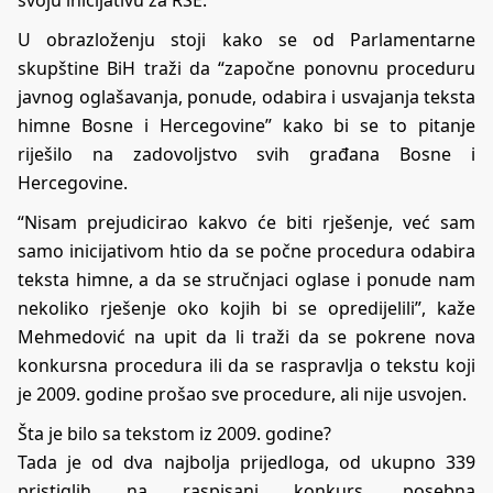
U obrazloženju stoji kako se od Parlamentarne
skupštine BiH traži da “započne ponovnu proceduru
javnog oglašavanja, ponude, odabira i usvajanja teksta
himne Bosne i Hercegovine” kako bi se to pitanje
riješilo na zadovoljstvo svih građana Bosne i
Hercegovine.
“Nisam prejudicirao kakvo će biti rješenje, već sam
samo inicijativom htio da se počne procedura odabira
teksta himne, a da se stručnjaci oglase i ponude nam
nekoliko rješenje oko kojih bi se opredijelili”, kaže
Mehmedović na upit da li traži da se pokrene nova
konkursna procedura ili da se raspravlja o tekstu koji
je 2009. godine prošao sve procedure, ali nije usvojen.
Šta je bilo sa tekstom iz 2009. godine?
Tada je od dva najbolja prijedloga, od ukupno 339
pristiglih na raspisani konkurs, posebna