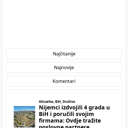
Najčitanije
Najnovije
Komentari