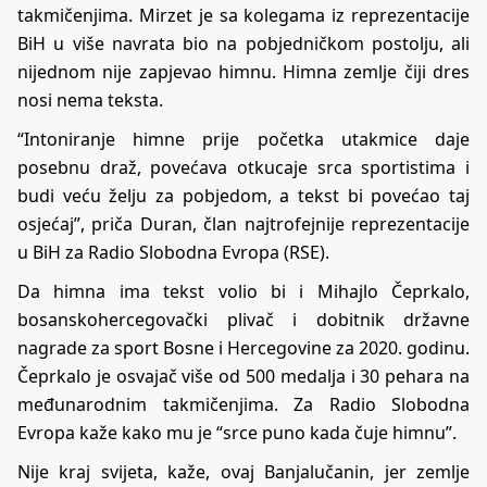
takmičenjima. Mirzet je sa kolegama iz reprezentacije
BiH u više navrata bio na pobjedničkom postolju, ali
nijednom nije zapjevao himnu. Himna zemlje čiji dres
nosi nema teksta.
“Intoniranje himne prije početka utakmice daje
posebnu draž, povećava otkucaje srca sportistima i
budi veću želju za pobjedom, a tekst bi povećao taj
osjećaj”, priča Duran, član najtrofejnije reprezentacije
u BiH za Radio Slobodna Evropa (RSE).
Da himna ima tekst volio bi i Mihajlo Čeprkalo,
bosanskohercegovački plivač i dobitnik državne
nagrade za sport Bosne i Hercegovine za 2020. godinu.
Čeprkalo je osvajač više od 500 medalja i 30 pehara na
međunarodnim takmičenjima. Za Radio Slobodna
Evropa kaže kako mu je “srce puno kada čuje himnu”.
Nije kraj svijeta, kaže, ovaj Banjalučanin, jer zemlje