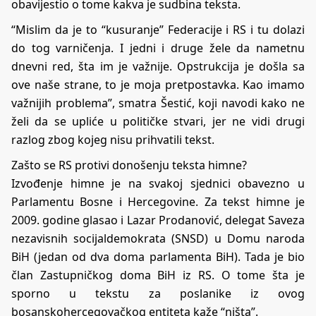
obavijestio o tome kakva je sudbina teksta.
“Mislim da je to “kusuranje” Federacije i RS i tu dolazi
do tog varničenja. I jedni i druge žele da nametnu
dnevni red, šta im je važnije. Opstrukcija je došla sa
ove naše strane, to je moja pretpostavka. Kao imamo
važnijih problema”, smatra Šestić, koji navodi kako ne
želi da se upliće u političke stvari, jer ne vidi drugi
razlog zbog kojeg nisu prihvatili tekst.
Zašto se RS protivi donošenju teksta himne?
Izvođenje himne je na svakoj sjednici obavezno u
Parlamentu Bosne i Hercegovine. Za tekst himne je
2009. godine glasao i Lazar Prodanović, delegat Saveza
nezavisnih socijaldemokrata (SNSD) u Domu naroda
BiH (jedan od dva doma parlamenta BiH). Tada je bio
član Zastupničkog doma BiH iz RS. O tome šta je
sporno u tekstu za poslanike iz ovog
bosanskohercegovačkog entiteta kaže “ništa”.