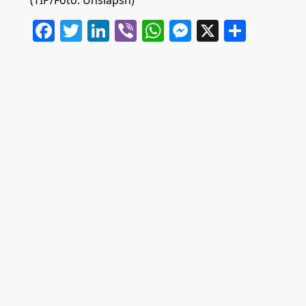
Facebook
Twitter
LinkedIn
Viber
WhatsApp
Messenger
X
Share