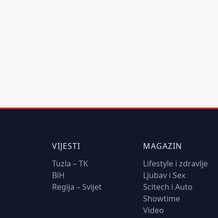
VIJESTI
MAGAZIN
Tuzla – TK
Lifestyle i zdravlje
BiH
Ljubav i Sex
Regija – Svijet
Scitech i Auto
Showtime
Video