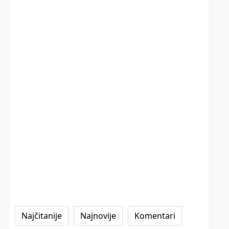
Najčitanije
Najnovije
Komentari