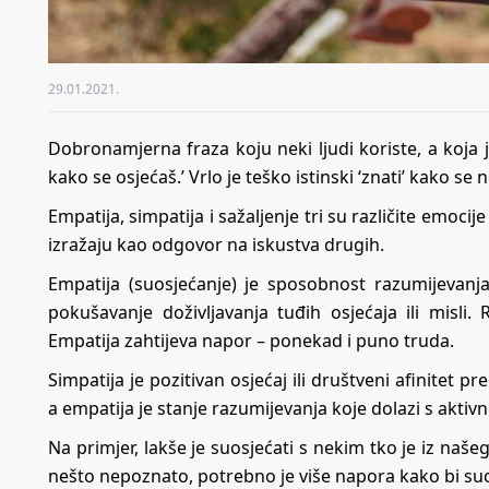
29.01.2021.
Dobronamjerna fraza koju neki ljudi koriste, a koja 
kako se osjećaš.’ Vrlo je teško istinski ‘znati’ kako se 
Empatija, simpatija i sažaljenje tri su različite emocij
izražaju kao odgovor na iskustva drugih.
Empatija (suosjećanje) je sposobnost razumijevanja
pokušavanje doživljavanja tuđih osjećaja ili misli.
Empatija zahtijeva napor – ponekad i puno truda.
Simpatija je pozitivan osjećaj ili društveni afinitet 
a empatija je stanje razumijevanja koje dolazi s akti
Na primjer, lakše je suosjećati s nekim tko je iz našeg
nešto nepoznato, potrebno je više napora kako bi suo