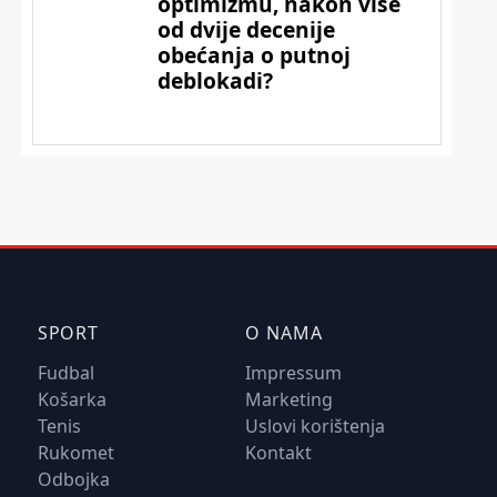
SPORT
O NAMA
Fudbal
Impressum
Košarka
Marketing
Tenis
Uslovi korištenja
Rukomet
Kontakt
Odbojka