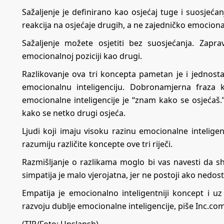
Sažaljenje je definirano kao osjećaj tuge i suosjeć
reakcija na osjećaje drugih, a ne zajedničko emocion
Sažaljenje možete osjetiti bez suosjećanja. Zaprav
emocionalnoj poziciji kao drugi.
Razlikovanje ova tri koncepta pametan je i jednost
emocionalnu inteligenciju. Dobronamjerna fraza k
emocionalne inteligencije je “znam kako se osjećaš.” 
kako se netko drugi osjeća.
Ljudi koji imaju visoku razinu emocionalne inteligen
razumiju različite koncepte ove tri riječi.
Razmišljanje o razlikama moglo bi vas navesti da shv
simpatija je malo vjerojatna, jer ne postoji ako nedos
Empatija je emocionalno inteligentniji koncept i u
razvoju dublje emocionalne inteligencije, piše Inc.co
(TIP/Foto: Unslapsh)