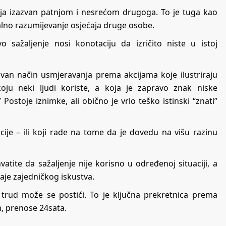
anja izazvan patnjom i nesrećom drugoga. To je tuga kao
alno razumijevanje osjećaja druge osobe.
o sažaljenje nosi konotaciju da izričito niste u istoj
avan način usmjeravanja prema akcijama koje ilustriraju
oju neki ljudi koriste, a koja je zapravo znak niske
Postoje iznimke, ali obično je vrlo teško istinski “znati”
cije – ili koji rade na tome da je dovedu na višu razinu
atite da sažaljenje nije korisno u određenoj situaciji, a
taje zajedničkog iskustva.
z trud može se postići. To je ključna prekretnica prema
m, prenose
24sata
.