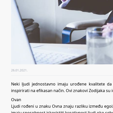
26.01.2021.
Neki ljudi jednostavno imaju urođene kvalitete da 
inspirirati na efikasan način. Ovi znakovi Zodijaka su 
Ovan
Ljudi rođeni u znaku Ovna znaju razliku između egoizma
imaju sposobnost iskoristiti kreativnost ljudi oko seb