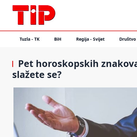
Tuzla - TK
BiH
Regija - Svijet
Društvo
Pet horoskopskih znakova k
slažete se?