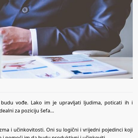
budu vođe. Lako im je upravljati ljudima, poticati ih i
idealni za poziciju šefa…
 i učinkovitosti. Oni su logični i vrijedni pojedinci koji
e i pomoći im da budu produktivni i učinkoviti.