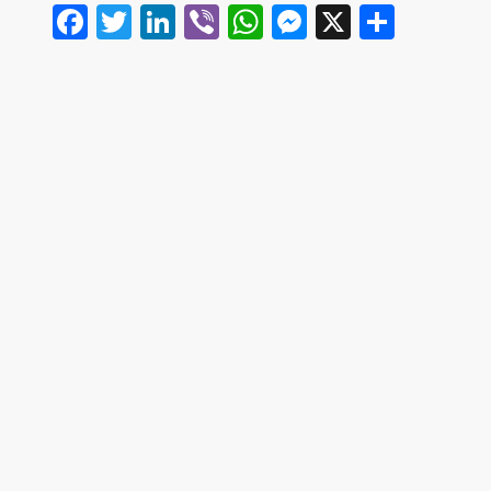
Facebook
Twitter
LinkedIn
Viber
WhatsApp
Messenger
X
Share