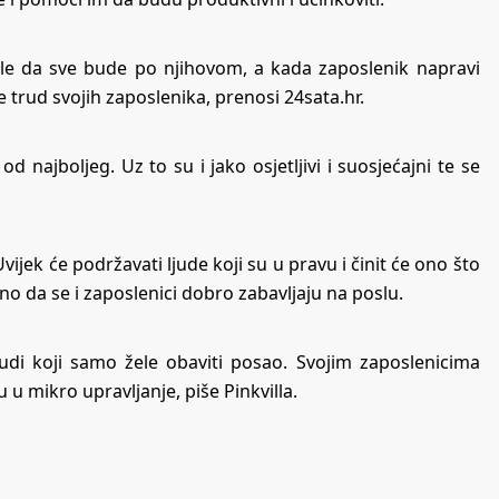
 Vole da sve bude po njihovom, a kada zaposlenik napravi
ne trud svojih zaposlenika, prenosi 24sata.hr.
d najboljeg. Uz to su i jako osjetljivi i suosjećajni te se
jek će podržavati ljude koji su u pravu i činit će ono što
tno da se i zaposlenici dobro zabavljaju na poslu.
 ljudi koji samo žele obaviti posao. Svojim zaposlenicima
ju u mikro upravljanje, piše
Pinkvilla
.