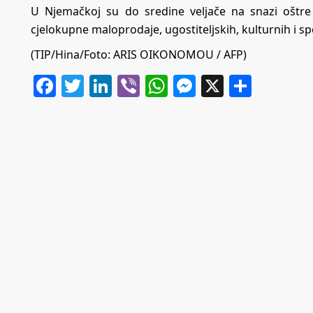
U Njemačkoj su do sredine veljače na snazi oštre
cjelokupne maloprodaje, ugostiteljskih, kulturnih i sp
(TIP/Hina/Foto: ARIS OIKONOMOU / AFP)
Facebook
Twitter
LinkedIn
Viber
WhatsApp
Messenger
X
Share