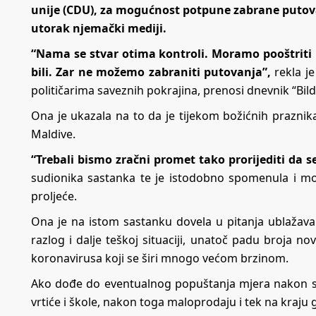
unije (CDU), za mogućnost potpune zabrane putova
utorak njemački mediji.
“Nama se stvar otima kontroli. Moramo pooštriti
bili. Zar ne možemo zabraniti putovanja”,
rekla je
političarima saveznih pokrajina, prenosi dnevnik “Bild
Ona je ukazala na to da je tijekom božićnih prazni
Maldive.
“Trebali bismo zračni promet tako prorijediti da s
sudionika sastanka te je istodobno spomenula i mog
proljeće.
Ona je na istom sastanku dovela u pitanja ublažava
razlog i dalje teškoj situaciji, unatoč padu broja 
koronavirusa koji se širi mnogo većom brzinom.
Ako dođe do eventualnog popuštanja mjera nakon sred
vrtiće i škole, nakon toga maloprodaju i tek na kraju