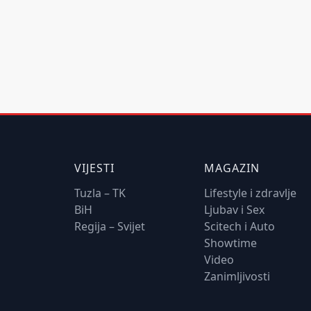
VIJESTI
MAGAZIN
Tuzla – TK
Lifestyle i zdravlje
BiH
Ljubav i Sex
Regija – Svijet
Scitech i Auto
Showtime
Video
Zanimljivosti