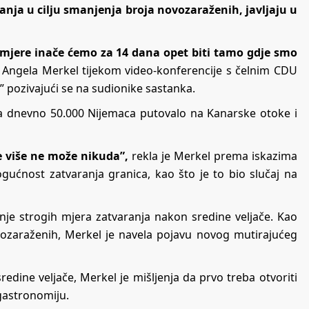
nja u cilju smanjenja broja novozaraženih, javljaju u
 mjere inače ćemo za 14 dana opet biti tamo gdje smo
 Angela Merkel tijekom video-konferencije s čelnim CDU
” pozivajući se na sudionike sastanka.
ka dnevno 50.000 Nijemaca putovalo na Kanarske otoke i
e više ne može nikuda”,
rekla je Merkel prema iskazima
ućnost zatvaranja granica, kao što je to bio slučaj na
nje strogih mjera zatvaranja nakon sredine veljače. Kao
novozaraženih, Merkel je navela pojavu novog mutirajućeg
ine veljače, Merkel je mišljenja da prvo treba otvoriti
 gastronomiju.