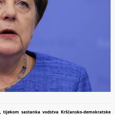
, tijekom sastanka vodstva Kršćansko-demokratske