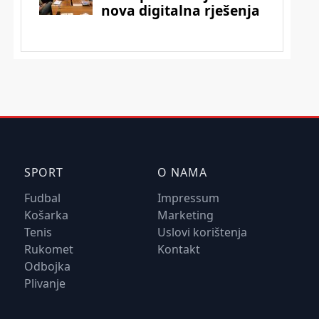
SPORT
O NAMA
Fudbal
Impressum
Košarka
Marketing
Tenis
Uslovi korištenja
Rukomet
Kontakt
Odbojka
Plivanje