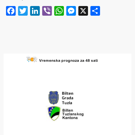
Facebook
Twitter
LinkedIn
Viber
WhatsApp
Messenger
X
Share