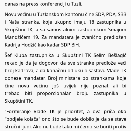
danas na press konferenciji u Tuzli.
Novu većinu u Tuzlanskom kantonu čine SDP, PDA, SBB
i Naša stranka, koje ukupno imaju 18 zastupnika u
Skupštini TK, a sa samostalnim zastupnikom Smajom
Mandžićem 19. Za mandatara je zvanično predložen
Kadrija Hodžić kao kadar SDP BiH.
Šef Kluba zastupnika u Skupštini TK Selim Bešlagić
rekao je da je dogovor da sve stranke predlože veći
broj kadrova, a da konačnu odluku o sastavu Vlade TK
donese mandatar. Broj ministara po strankama koje
čine novu većinu još uvijek nije poznat ali bi
trebao biti proporcionalan broju zastupnika u
Skupštini TK.
“Formiranje Vlade TK je prioritet, a ova priča oko
“podjele kolača” ono što se bude dobilo je da se stave
stručni ljudi. Ako ne bude tako mi ćemo se boriti protiv