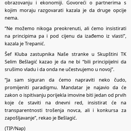
obrazovanju i ekonomiji. Govoreći o partnerima s
kojim moraju razgovarati kazala je da druge opcije
nema.
“Ne možemo nikoga preokrenuti, ali ćemo insistirati
na principima pa i pod cijenu da izađemo iz vlasti”,
kazala je Trepanić.
Šef Kluba zastupnika Naše stranke u Skupštini TK
Selim Bešlagić kazao je da ne bi “bili principijelni da
srušimo vladu i da onda ne učestvujemo u novoj”.
“Ja sam siguran da ćemo napraviti neko čudo,
promijeniti paradigmu. Mandatar je najavio da će
zakon o ispitivanju porijekla imovine biti jedan od prvih
koje će staviti na dnevni red, insistirat će na
transparentnosti trošenja novca, ali i konkursa za
zapošljavanje”, rekao je Bešlagić.
(TIP/Nap)