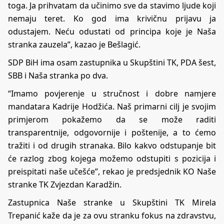
toga. Ja prihvatam da učinimo sve da stavimo ljude koji
nemaju teret. Ko god ima krivičnu prijavu ja
odustajem. Neću odustati od principa koje je Naša
stranka zauzela”, kazao je Bešlagić.
SDP BiH ima osam zastupnika u Skupštini TK, PDA šest,
SBB i Naša stranka po dva.
“Imamo povjerenje u stručnost i dobre namjere
mandatara Kadrije Hodžića. Naš primarni cilj je svojim
primjerom pokažemo da se može raditi
transparentnije, odgovornije i poštenije, a to ćemo
tražiti i od drugih stranaka. Bilo kakvo odstupanje bit
će razlog zbog kojega možemo odstupiti s pozicija i
preispitati naše učešće”, rekao je predsjednik KO Naše
stranke TK Zvjezdan Karadžin.
Zastupnica Naše stranke u Skupštini TK Mirela
Trepanić kaže da je za ovu stranku fokus na zdravstvu,