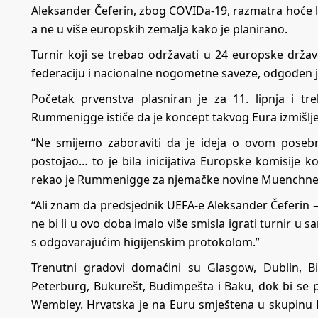
Aleksander Čeferin, zbog COVIDa-19, razmatra hoće li 
a ne u više europskih zemalja kako je planirano.
Turnir koji se trebao održavati u 24 europske drž
federaciju i nacionalne nogometne saveze, odgođen 
Početak prvenstva plasniran je za 11. lipnja i tr
Rummenigge ističe da je koncept takvog Eura izmišlje
“Ne smijemo zaboraviti da je ideja o ovom poseb
postojao… to je bila inicijativa Europske komisije ko
rekao je Rummenigge za njemačke novine Muenchne
“Ali znam da predsjednik UEFA-e Aleksander Čeferin – 
ne bi li u ovo doba imalo više smisla igrati turnir u s
s odgovarajućim higijenskim protokolom.”
Trenutni gradovi domaćini su Glasgow, Dublin, 
Peterburg, Bukurešt, Budimpešta i Baku, dok bi se p
Wembley. Hrvatska je na Euru smještena u skupinu 