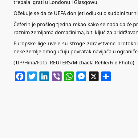
trebala igrati u Londonu i Glasgowu.
Očekuje se da će UEFA donijeti odluku o sudbini turni
Čeferin je prošlog tjedna rekao kako se nada da će pro
raznim zemljama domaćinima, biti ključ za pridržavan
Europske lige uvele su stroge zdravstvene protoko
neke zemlje omogućuju povratak navijača u ogranič
(TIP/Hina/Foto: REUTERS/Michaela Rehle/File Photo)
Facebook
Twitter
LinkedIn
Viber
WhatsApp
Messenger
X
Share