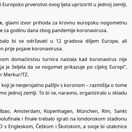
Europsko prvenstvo ovog ljeta uprizoriti u jednoj zemlji,
ave, glavni izvor prihoda za krovnu europsku nogometnu
je za godinu dana zbog pandemije koronavirusa.
ebalo bi se održavati u 12 gradova diljem Europe, ali
n prije pojave koronavirusa.
nom domaćinstvu turnira nastala kad koronavirus nije
ja je željela da se nogomet prikazuje po cijeloj Europi”,
r Merkur/TZ.
koji je nevjerojatno pažljiv s koronom – razmišlja o tome
amo jednoj zemlji. To bi se, naravno, organiziralo u skladu
Bilbao, Amsterdam, Kopenhagen, München, Rim, Sankt
olufinale i finale trebalo igrati na londonskom stadionu
D s Engleskom, Češkom i Škotskom, a svoje bi utakmice