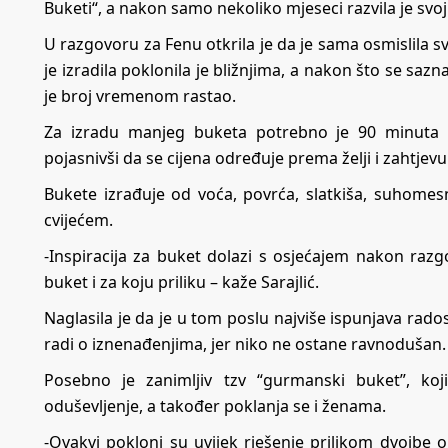
Buketi“, a nakon samo nekoliko mjeseci razvila je svoj 
U razgovoru za Fenu otkrila je da je sama osmislila svo
je izradila poklonila je bližnjima, a nakon što se saznalo
je broj vremenom rastao.
Za izradu manjeg buketa potrebno je 90 minuta in
pojasnivši da se cijena određuje prema želji i zahtjev
Bukete izrađuje od voća, povrća, slatkiša, suhomesna
cvijećem.
-Inspiracija za buket dolazi s osjećajem nakon r
buket i za koju priliku – kaže Sarajlić.
Naglasila je da je u tom poslu najviše ispunjava rad
radi o iznenađenjima, jer niko ne ostane ravnodušan.
Posebno je zanimljiv tzv “gurmanski buket”, ko
oduševljenje, a također poklanja se i ženama.
-Ovakvi pokloni su uvijek rješenje prilikom dvojbe 