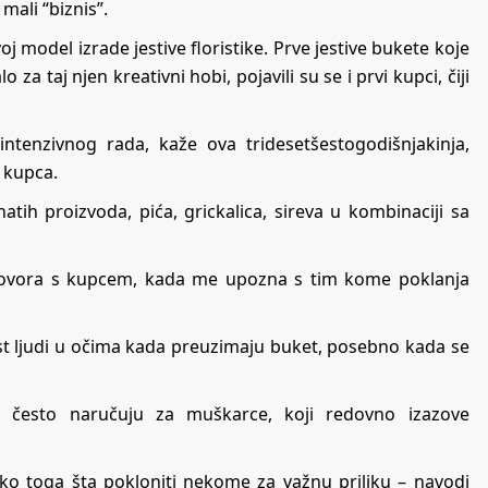
mali “biznis”.
j model izrade jestive floristike. Prve jestive bukete koje
 za taj njen kreativni hobi, pojavili su se i prvi kupci, čiji
tenzivnog rada, kaže ova tridesetšestogodišnjakinja,
u kupca.
tih proizvoda, pića, grickalica, sireva u kombinaciji sa
azgovora s kupcem, kada me upozna s tim kome poklanja
ost ljudi u očima kada preuzimaju buket, posebno kada se
ji često naručuju za muškarce, koji redovno izazove
oko toga šta pokloniti nekome za važnu priliku – navodi