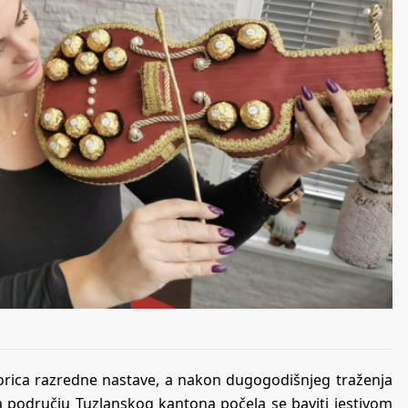
sorica razredne nastave, a nakon dugogodišnjeg traženja
 na području Tuzlanskog kantona počela se baviti jestivom