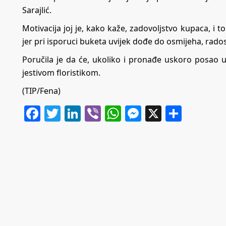
Sarajlić.
Motivacija joj je, kako kaže, zadovoljstvo kupaca, i to
jer pri isporuci buketa uvijek dođe do osmijeha, rados
Poručila je da će, ukoliko i pronađe uskoro posao u s
jestivom floristikom.
(TIP/Fena)
Facebook
Twitter
LinkedIn
Viber
WhatsApp
Messenger
X
Share