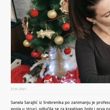
21.01.2021.
Sanela Sarajlić iz Srebrenika po zanimanju je profe
posla u struci, odlučila se za kreativan hobi i prva