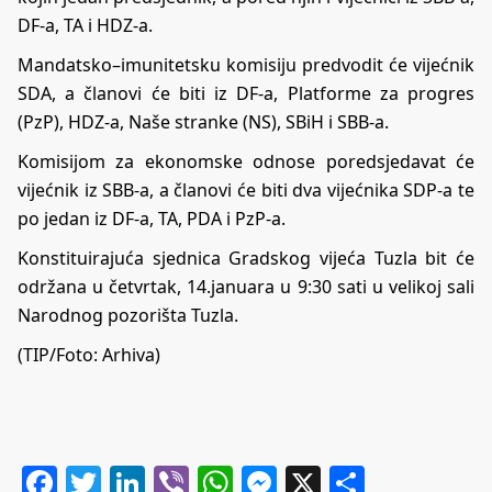
DF-a, TA i HDZ-a.
Mandatsko–imunitetsku komisiju predvodit će vijećnik
SDA, a članovi će biti iz DF-a, Platforme za progres
(PzP), HDZ-a, Naše stranke (NS), SBiH i SBB-a.
Komisijom za ekonomske odnose poredsjedavat će
vijećnik iz SBB-a, a članovi će biti dva vijećnika SDP-a te
po jedan iz DF-a, TA, PDA i PzP-a.
Konstituirajuća sjednica Gradskog vijeća Tuzla bit će
održana u četvrtak, 14.januara u 9:30 sati u velikoj sali
Narodnog pozorišta Tuzla.
(TIP/Foto: Arhiva)
Facebook
Twitter
LinkedIn
Viber
WhatsApp
Messenger
X
Share