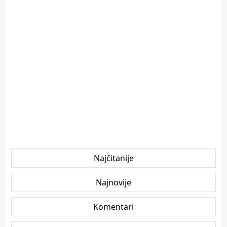
Najčitanije
Najnovije
Komentari