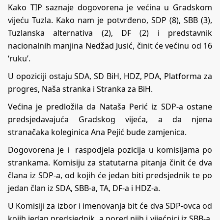
Kako TIP saznaje dogovorena je većina u Gradskom
vijeću Tuzla. Kako nam je potvrđeno, SDP (8), SBB (3),
Tuzlanska alternativa (2), DF (2) i predstavnik
nacionalnih manjina Nedžad Jusić, činit će većinu od 16
‘ruku’.
U opoziciji ostaju SDA, SD BiH, HDZ, PDA, Platforma za
progres, Naša stranka i Stranka za BiH.
Većina je predložila da Nataša Perić iz SDP-a ostane
predsjedavajuća Gradskog vijeća, a da njena
stranačaka koleginica Ana Pejić bude zamjenica.
Dogovorena je i raspodjela pozicija u komisijama po
strankama. Komisiju za statutarna pitanja činit će dva
člana iz SDP-a, od kojih će jedan biti predsjednik te po
jedan član iz SDA, SBB-a, TA, DF-a i HDZ-a.
U Komisiji za izbor i imenovanja bit će dva SDP-ovca od
kojih jedan predsjednik, a pored njih i vijećnici iz SBB-a,