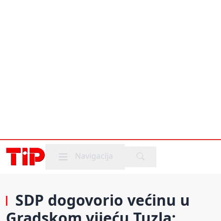
Mobile menu
Navigacija
SDP dogovorio većinu u
Gradskom vijeću Tuzla;