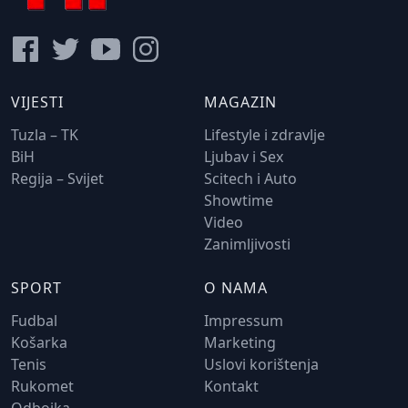
VIJESTI
MAGAZIN
Tuzla – TK
Lifestyle i zdravlje
BiH
Ljubav i Sex
Regija – Svijet
Scitech i Auto
Showtime
Video
Zanimljivosti
SPORT
O NAMA
Fudbal
Impressum
Košarka
Marketing
Tenis
Uslovi korištenja
Rukomet
Kontakt
Odbojka