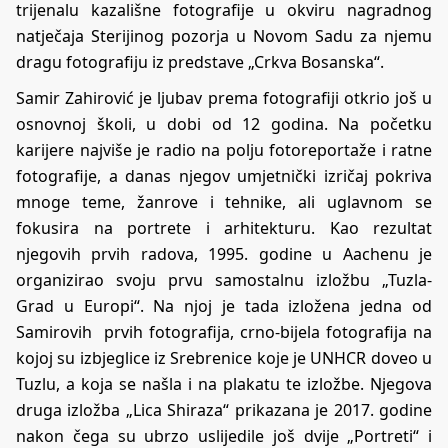
trijenalu kazališne fotografije u okviru nagradnog
natječaja Sterijinog pozorja u Novom Sadu za njemu
dragu fotografiju iz predstave „Crkva Bosanska“.
Samir Zahirović je ljubav prema fotografiji otkrio još u
osnovnoj školi, u dobi od 12 godina. Na početku
karijere najviše je radio na polju fotoreportaže i ratne
fotografije, a danas njegov umjetnički izričaj pokriva
mnoge teme, žanrove i tehnike, ali uglavnom se
fokusira na portrete i arhitekturu. Kao rezultat
njegovih prvih radova, 1995. godine u Aachenu je
organizirao svoju prvu samostalnu izložbu „Tuzla-
Grad u Europi“. Na njoj je tada izložena jedna od
Samirovih prvih fotografija, crno-bijela fotografija na
kojoj su izbjeglice iz Srebrenice koje je UNHCR doveo u
Tuzlu, a koja se našla i na plakatu te izložbe. Njegova
druga izložba „Lica Shiraza“ prikazana je 2017. godine
nakon čega su ubrzo uslijedile još dvije „Portreti“ i