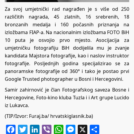
Za svoj umjetnički rad nagrađen je s više od 250
različitih nagrada, 45 zlatnih, 16 srebrenih, 18
bronzanih medalja i 160 počasnih priznanja na
izložbama FIAP-a. Na nacionalnim izložbama FOTO BiH
10 puta je osvojio prvo mjesto. Asocijacija za
umjetničku fotografiju BiH dodijelila mu je zvanje
kandidata Majstora fotografije, kao i naslov instruktor
fotografije. Posljednjih godina specijalizirao se za
panoramske fotografije od 360° i tako je postao prvi
Google Trusted photographer u Bosni i Hercegovini.
Samir zahirnović je član Fotografskog saveza Bosne i
Hercegovine, Foto-kino kluba Tuzla i i Art grupe Lucido
iz Lukavca.
(TIP/Izvor:
Furaj.ba/
hrvatskiglasnik.ba
)
Facebook
Twitter
LinkedIn
Viber
WhatsApp
Messenger
X
Share