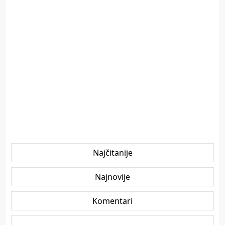
Najčitanije
Najnovije
Komentari