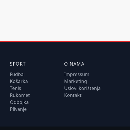
SPORT
O NAMA
Fudbal
Impressum
Košarka
Marketing
Tenis
Uslovi korištenja
Rukomet
Kontakt
Odbojka
Plivanje