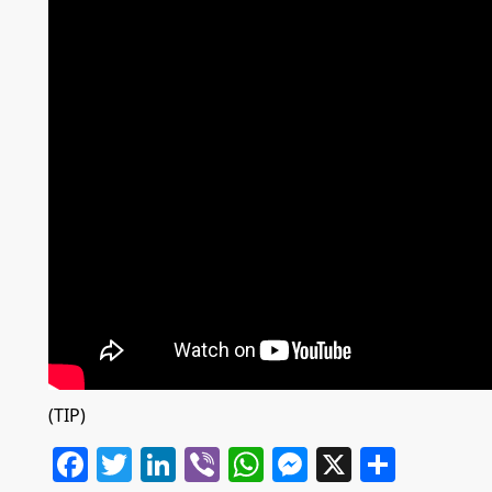
(TIP)
Facebook
Twitter
LinkedIn
Viber
WhatsApp
Messenger
X
Share