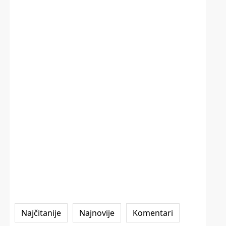
Najčitanije
Najnovije
Komentari