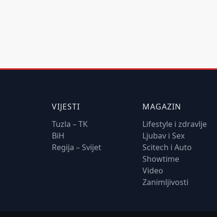
VIJESTI
MAGAZIN
Tuzla – TK
Lifestyle i zdravlje
BiH
Ljubav i Sex
Regija – Svijet
Scitech i Auto
Showtime
Video
Zanimljivosti