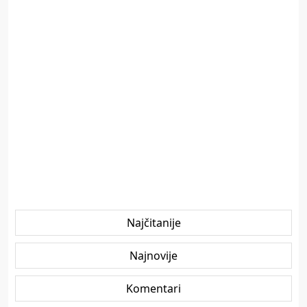
Najčitanije
Najnovije
Komentari