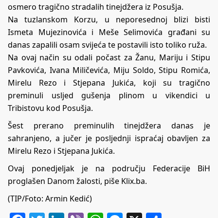
osmero tragično stradalih tinejdžera iz Posušja.
Na tuzlanskom Korzu, u neporesednoj blizi bisti
Ismeta Mujezinovića i Meše Selimovića građani su
danas zapalili osam svijeća te postavili isto toliko ruža.
Na ovaj način su odali počast za Žanu, Mariju i Stipu
Pavkovića, Ivana Miličevića, Miju Soldo, Stipu Romića,
Mirelu Rezo i Stjepana Jukića, koji su tragično
preminuli usljed gušenja plinom u vikendici u
Tribistovu kod Posušja.
Šest prerano preminulih tinejdžera danas je
sahranjeno, a jučer je posljednji ispraćaj obavljen za
Mirelu Rezo i Stjepana Jukića.
Ovaj ponedjeljak je na području Federacije BiH
proglašen Danom žalosti, piše
Klix.ba
.
(TIP/Foto: Armin Kedić)