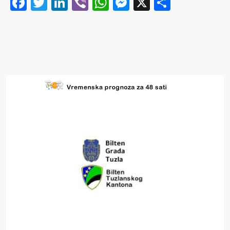
Facebook
Twitter
LinkedIn
Viber
WhatsApp
Messenger
X
Share