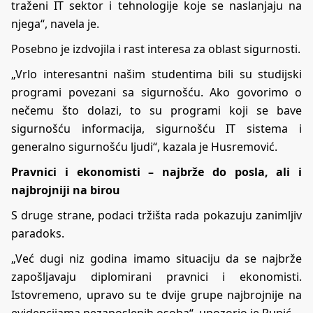
traženi IT sektor i tehnologije koje se naslanjaju na
njega“, navela je.
Posebno je izdvojila i rast interesa za oblast sigurnosti.
„Vrlo interesantni našim studentima bili su studijski
programi povezani sa sigurnošću. Ako govorimo o
nečemu što dolazi, to su programi koji se bave
sigurnošću informacija, sigurnošću IT sistema i
generalno sigurnošću ljudi“, kazala je Husremović.
Pravnici i ekonomisti – najbrže do posla, ali i
najbrojniji na birou
S druge strane, podaci tržišta rada pokazuju zanimljiv
paradoks.
„Već dugi niz godina imamo situaciju da se najbrže
zapošljavaju diplomirani pravnici i ekonomisti.
Istovremeno, upravo su te dvije grupe najbrojnije na
evidencijama nezaposlenih osoba“, upozorio je Pupić.