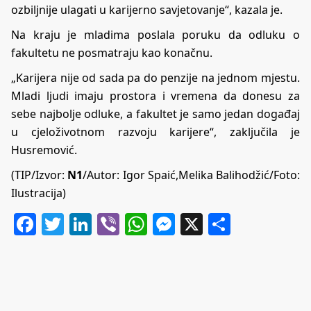
ozbiljnije ulagati u karijerno savjetovanje“, kazala je.
Na kraju je mladima poslala poruku da odluku o
fakultetu ne posmatraju kao konačnu.
„Karijera nije od sada pa do penzije na jednom mjestu.
Mladi ljudi imaju prostora i vremena da donesu za
sebe najbolje odluke, a fakultet je samo jedan događaj
u cjeloživotnom razvoju karijere“, zaključila je
Husremović.
(TIP/Izvor:
N1
/Autor:
Igor Spaić,
Melika Balihodžić
/Foto:
Ilustracija)
Facebook
Twitter
LinkedIn
Viber
WhatsApp
Messenger
X
Share