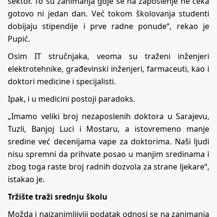
sektor. To su zanimanja gdje se na zaposlenje ne čeka
gotovo ni jedan dan. Već tokom školovanja studenti
dobijaju stipendije i prve radne ponude“, rekao je
Pupić.
Osim IT stručnjaka, veoma su traženi inženjeri
elektrotehnike, građevinski inženjeri, farmaceuti, kao i
doktori medicine i specijalisti.
Ipak, i u medicini postoji paradoks.
„Imamo veliki broj nezaposlenih doktora u Sarajevu,
Tuzli, Banjoj Luci i Mostaru, a istovremeno manje
sredine već decenijama vape za doktorima. Naši ljudi
nisu spremni da prihvate posao u manjim sredinama i
zbog toga raste broj radnih dozvola za strane ljekare“,
istakao je.
Tržište traži srednju školu
Možda i najzanimljiviji podatak odnosi se na zanimanja