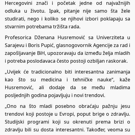
Hercegovini znači i početak jedne od najvažnijih
odluka u životu. Ipak, pitanje nije samo šta žele
studirati, nego i koliko se njihovi izbori poklapaju sa
stvarnim potrebama tržišta rada.
Profesorica Dženana Husremović sa Univerziteta u
Sarajevu i Boris Pupić, glasnogovornik Agencije za rad i
zapošljavanje BiH, upozoravaju da između želja mladih
i potreba poslodavaca često postoji ozbiljan raskorak.
„Uvijek će tradicionalno biti interesantna zanimanja
kao što su medicina i tehničke nauke“, kaže
Husremović, ali dodaje da se među mladima
posljednjih godina pojavljuju i novi trendovi.
„Ono na što mladi posebno obraćaju pažnju jesu
trendovi koji postoje u Evropi, poput brige o zdravlju.
Studijski programi koji su okrenuti prema brizi o
zdravlju bili su dosta interesantni. Također, veoma su