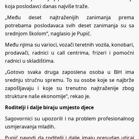
koja poslodavci danas najviše traže.
„Među deset najtraženijih zanimanja prema
potrebama poslodavaca svih deset zanimanja su sa
srednjom školom“, naglasio je Pupić.
Među njima su varioci, vozači teretnih vozila, konobari,
prodavači, radnici u call centrima, frizeri i pomoćni
radnici u skladištima.
„Gotovo svaka druga zaposlena osoba u BiH ima
srednju stručnu spremu. To su osobe koje se najbrže
zapošljavaju i koje su trenutno najtraženije zbog
strukture naše ekonomije“, rekao je.
Roditelji i dalje biraju umjesto djece
Sagovornici su upozorili i na problem profesionalnog
usmjeravanja mladih.
Pupić navodi da roditelji i dalje imaju presudan uticaj