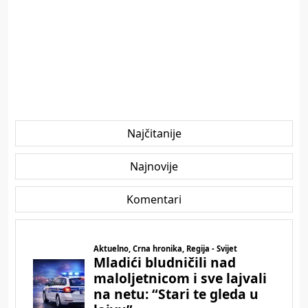
Najčitanije
Najnovije
Komentari