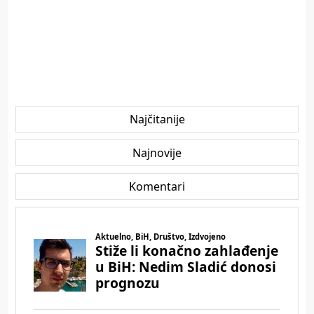
Najčitanije
Najnovije
Komentari