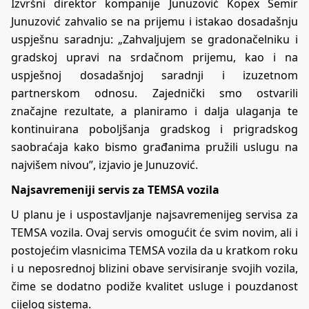
Izvršni direktor kompanije Junuzović Kopex Semir
Junuzović zahvalio se na prijemu i istakao dosadašnju
uspješnu saradnju: „Zahvaljujem se gradonačelniku i
gradskoj upravi na srdačnom prijemu, kao i na
uspješnoj dosadašnjoj saradnji i izuzetnom
partnerskom odnosu. Zajednički smo ostvarili
značajne rezultate, a planiramo i dalja ulaganja te
kontinuirana poboljšanja gradskog i prigradskog
saobraćaja kako bismo građanima pružili uslugu na
najvišem nivou”, izjavio je Junuzović.
Najsavremeniji servis za TEMSA vozila
U planu je i uspostavljanje najsavremenijeg servisa za
TEMSA vozila. Ovaj servis omogućit će svim novim, ali i
postojećim vlasnicima TEMSA vozila da u kratkom roku
i u neposrednoj blizini obave servisiranje svojih vozila,
čime se dodatno podiže kvalitet usluge i pouzdanost
cijelog sistema.