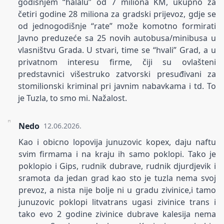
godišnjem “halalu” od 7 miliona KM, ukupno za
četiri godine 28 miliona za gradski prijevoz, gdje se
od jednogodišnje “rate” može komotno formirati
Javno preduzeće sa 25 novih autobusa/minibusa u
vlasništvu Grada. U stvari, time se “hvali” Grad, a u
privatnom interesu firme, čiji su ovlašteni
predstavnici višestruko zatvorski presuđivani za
stomilionski kriminal pri javnim nabavkama i td. To
je Tuzla, to smo mi. Nažalost.
Nedo
12.06.2026.
Kao i obicno lopovija junuzovic kopex, daju naftu
svim firmama i na kraju ih samo poklopi. Tako je
poklopio i Gips, rudnik dubrave, rudnik djurdjevik i
sramota da jedan grad kao sto je tuzla nema svoj
prevoz, a nista nije bolje ni u gradu zivinice,i tamo
junuzovic poklopi litvatrans ugasi zivinice trans i
tako evo 2 godine zivinice dubrave kalesija nema