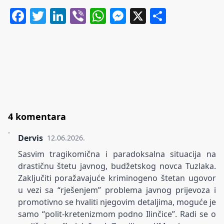
Facebook
Twitter
LinkedIn
Viber
WhatsApp
Messenger
X
Share
4 komentara
Dervis
12.06.2026.
Sasvim tragikomična i paradoksalna situacija na
drastičnu štetu javnog, budžetskog novca Tuzlaka.
Zaključiti poražavajuće kriminogeno štetan ugovor
u vezi sa “rješenjem” problema javnog prijevoza i
promotivno se hvaliti njegovim detaljima, moguće je
samo “polit-kretenizmom podno Ilinčice”. Radi se o