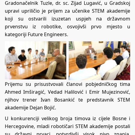
Gradonačelnik Tuzle, dr. sc. Zijad Lugavić, u Gradskoj
upravi upriličio je prijem za učenike STEM akademije
koji su ostvarili izuzetan uspjeh na državnom
prvenstvu iz robotike, osvojivši prvo mjesto u
kategoriji Future Engineers.
Prijemu su prisustvovali članovi pobjedničkog tima
Ahmed Imširagić, Vedad Halilović i Emir Mujezinović,
njihov trener Ivan Bosankić te predstavnik STEM
akademije Dejan Bojić.
U konkurenciji velikog broja timova iz cijele Bosne i
Hercegovine, mladi robotičari STEM akademije postali
su državni prvaci, potvrdivši visok nivo znanja,