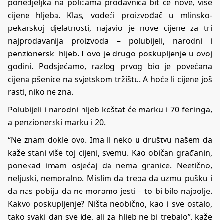
ponedjeljka na policama prodavnica bit će nove, više
cijene hljeba. Klas, vodeći proizvođač u mlinsko-
pekarskoj djelatnosti, najavio je nove cijene za tri
najprodavanija proizvoda – polubijeli, narodni i
penzionerski hljeb. I ovo je drugo poskupljenje u ovoj
godini. Podsjećamo, razlog prvog bio je povećana
cijena pšenice na svjetskom tržištu. A hoće li cijene još
rasti, niko ne zna.
Polubijeli i narodni hljeb koštat će marku i 70 feninga,
a penzionerski marku i 20.
“Ne znam dokle ovo. Ima li neko u društvu našem da
kaže stani više toj cijeni, svemu. Kao običan građanin,
ponekad imam osjećaj da nema granice. Neetično,
neljuski, nemoralno. Mislim da treba da uzmu pušku i
da nas pobiju da ne moramo jesti – to bi bilo najbolje.
Kakvo poskupljenje? Ništa neobično, kao i sve ostalo,
tako svaki dan sve ide, ali za hljeb ne bi trebalo”, kaže