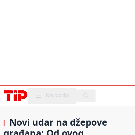
Mobile menu
Navigacija
Novi udar na džepove
građana: Od ovog