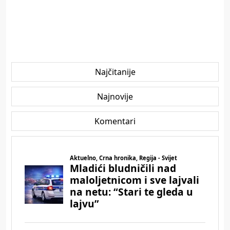
Najčitanije
Najnovije
Komentari