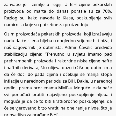
zahvatio je i zemlje u regiji. U BiH cijene pekarskih
proizvoda od marta do danas porasle su za 70%.
Razlog su, kako navode iz Klasa, poskupljenja svih
namirnica koje su potrebne za proizvodnju.
Osim proizvođača pekarskih proizvoda, koji izražavaju
nadu da će cijena hljeba u dogledno vrijeme biti niža, i
naš sagovornik je optimista. Admir Čavalić predviđa
stabilizaciju cijena: “Trenutno u svijetu imamo pad
prehrambenih proizvoda i rekordne niske cijene nafte
i naftnih derivata, što ulijeva dozu tržišnog optimizma
da će doći do pada cijena i očekuje se manja stopa
inflacije u narednom periodu za BiH. Dakle, u narednoj
godini, prema procjenama MMF-a. Moguće je da neće
svi ponuđači pratiti najavljeno poskupljenje hljeba i
moguće je da će to biti kratkoročno poskupljenje, da
će se vjerovatno brzo vratiti na one ranije nivoe, što je
prihvatljivo za građane BiH”.