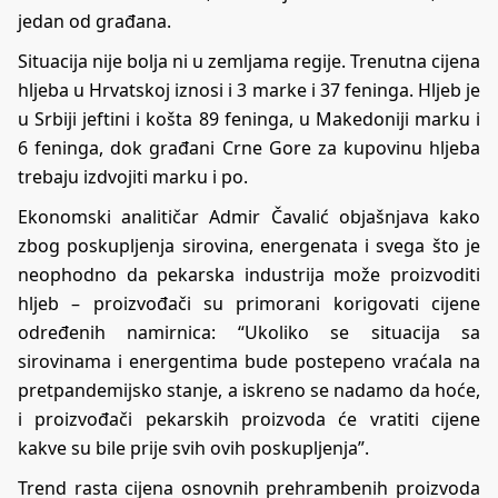
jedan od građana.
Situacija nije bolja ni u zemljama regije. Trenutna cijena
hljeba u Hrvatskoj iznosi i 3 marke i 37 feninga. Hljeb je
u Srbiji jeftini i košta 89 feninga, u Makedoniji marku i
6 feninga, dok građani Crne Gore za kupovinu hljeba
trebaju izdvojiti marku i po.
Ekonomski analitičar Admir Čavalić objašnjava kako
zbog poskupljenja sirovina, energenata i svega što je
neophodno da pekarska industrija može proizvoditi
hljeb – proizvođači su primorani korigovati cijene
određenih namirnica: “Ukoliko se situacija sa
sirovinama i energentima bude postepeno vraćala na
pretpandemijsko stanje, a iskreno se nadamo da hoće,
i proizvođači pekarskih proizvoda će vratiti cijene
kakve su bile prije svih ovih poskupljenja”.
Trend rasta cijena osnovnih prehrambenih proizvoda