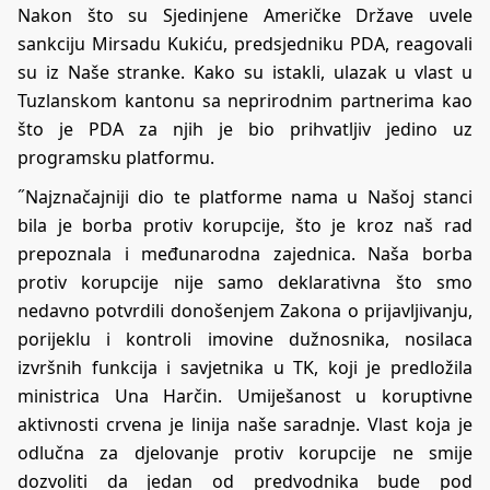
Nakon što su Sjedinjene Američke Države uvele
sankciju Mirsadu Kukiću, predsjedniku PDA, reagovali
su iz Naše stranke. Kako su istakli, ulazak u vlast u
Tuzlanskom kantonu sa neprirodnim partnerima kao
što je PDA za njih je bio prihvatljiv jedino uz
programsku platformu.
˝Najznačajniji dio te platforme nama u Našoj stanci
bila je borba protiv korupcije, što je kroz naš rad
prepoznala i međunarodna zajednica. Naša borba
protiv korupcije nije samo deklarativna što smo
nedavno potvrdili donošenjem Zakona o prijavljivanju,
porijeklu i kontroli imovine dužnosnika, nosilaca
izvršnih funkcija i savjetnika u TK, koji je predložila
ministrica Una Harčin. Umiješanost u koruptivne
aktivnosti crvena je linija naše saradnje. Vlast koja je
odlučna za djelovanje protiv korupcije ne smije
dozvoliti da jedan od predvodnika bude pod